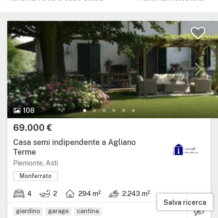
108 Foto.
108
Prezzo:
69.000 €
Casa semi indipendente a Agliano
Terme
Regione: Piemonte, provincia: Asti.
Piemonte, Asti
Monferrato
4
2
294 m²
2.243 m²
4 stanze da letto.
2 bagni.
Superficie abitabile: 294 metri quadrati.
Terreno: 2.243 m².
Salva ricerca
giardino
garage
cantina