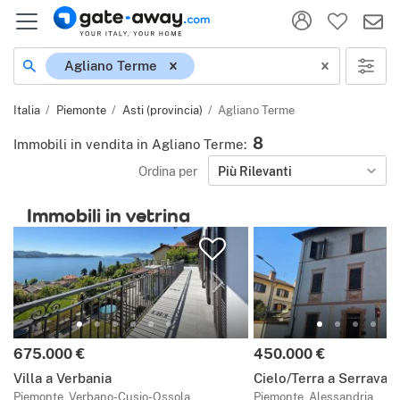
Località
Agliano Terme
Italia
Piemonte
Asti (provincia)
Agliano Terme
8
Immobili in vendita in Agliano Terme
:
Ordina per
Più Rilevanti
Immobili in vetrina
Prezzo:
Prezzo:
675.000 €
450.000 €
Villa a Verbania
Cielo/Terra a Serravall
Piemonte, Verbano-Cusio-Ossola
Piemonte, Alessandria