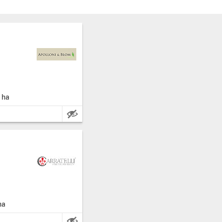
a: Pisa.
 ha
.250 metri quadrati.
: 84 ha.
a: Pisa.
ha
280 metri quadrati.
1,8 ha.