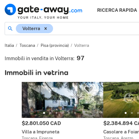
RICERCA RAPIDA
Località
Volterra
Italia
Toscana
Pisa (provincia)
Volterra
97
Immobili in vendita in Volterra
:
Immobili in vetrina
Prezzo:
Prezzo:
$2.801.050 CAD
$2.384.894 C
Villa a Impruneta
Casolare a Foia
Toscana, Firenze
Toscana, Arezzo