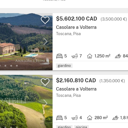
Prezzo:
$5.602.100 CAD
(3.500.000 €)
Casolare a Volterra
Regione: Toscana, provinci
Toscana, Pisa
5
7
1.250 m²
84
5 stanze da letto.
7 bagni.
Superficie abitabile: 1
Terreno
giardino
Prezzo:
$2.160.810 CAD
(1.350.000 €)
Casolare a Volterra
Regione: Toscana, provinci
Toscana, Pisa
5
4
280 m²
1,8 
5 stanze da letto.
4 bagni.
Superficie abitabile: 
Terreno: 
giardino
piscina