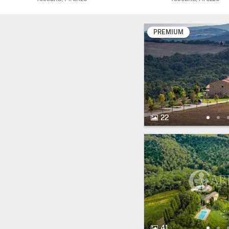
PREMIUM
22 Foto.
22
41 Foto.
41