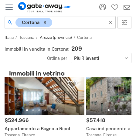
Località
Cortona
Italia
Toscana
Arezzo (provincia)
Cortona
209
Immobili in vendita in Cortona
:
Ordina per
Più Rilevanti
Immobili in vetrina
Prezzo:
Prezzo:
$524.966
$57.418
Appartamento a Bagno a Ripoli
Casa indipendente a M
Toscana, Firenze
Toscana, Firenze