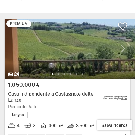
PREMIUM
24 Foto.
24
Prezzo:
1.050.000 €
Casa indipendente a Castagnole delle
Lanze
Regione: Piemonte, provincia: Asti.
Piemonte, Asti
langhe
Salva ricerca
4
2
400 m²
3.500 m²
4 stanze da letto.
2 bagni.
Superficie abitabile: 400 metri quadrati.
Terreno: 3.500 m².