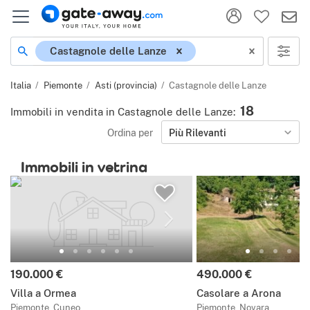
Località
Castagnole delle Lanze
Italia
Piemonte
Asti (provincia)
Castagnole delle Lanze
18
Immobili in vendita in Castagnole delle Lanze
:
Ordina per
Più Rilevanti
Immobili in vetrina
Prezzo:
Prezzo:
190.000 €
490.000 €
Villa a Ormea
Casolare a Arona
Piemonte, Cuneo
Piemonte, Novara