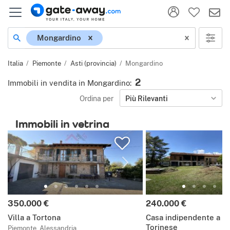
Località
Mongardino
Italia
Piemonte
Asti (provincia)
Mongardino
2
Immobili in vendita in Mongardino
:
Ordina per
Più Rilevanti
Immobili in vetrina
Prezzo:
Prezzo:
350.000 €
240.000 €
Villa a Tortona
Casa indipendente a 
Torinese
Piemonte, Alessandria