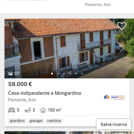
Piemonte, Asti
37 Foto.
37
Prezzo:
59.000 €
Casa indipendente a Mongardino
Regione: Piemonte, provincia: Asti.
Piemonte, Asti
5
2
192 m²
5 stanze da letto.
2 bagni.
Superficie abitabile: 192 metri quadrati.
giardino
garage
cantina
Salva ricerca