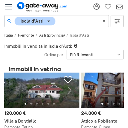
Località
Isola d'Asti
Italia
Piemonte
Asti (provincia)
Isola d'Asti
6
Immobili in vendita in Isola d'Asti
:
Ordina per
Più Rilevanti
Immobili in vetrina
Prezzo:
Prezzo:
120.000 €
24.000 €
Villa a Borgiallo
Attico a Robilante
Piemonte, Torino
Piemonte, Cuneo