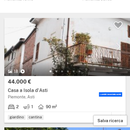
18 Foto.
Video
18
Prezzo:
44.000 €
Casa a Isola d'Asti
Regione: Piemonte, provincia: Asti.
Piemonte, Asti
2
1
90 m²
2 stanze da letto.
1 bagno.
Superficie abitabile: 90 metri quadrati.
giardino
cantina
Salva ricerca