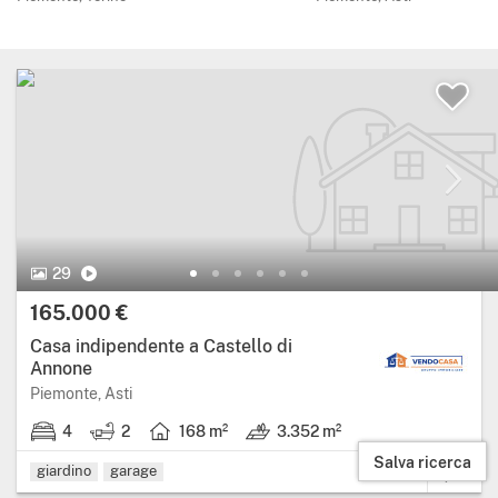
29 Foto.
Video
29
Prezzo:
165.000 €
Casa indipendente a Castello di
Annone
Regione: Piemonte, provincia: Asti.
Piemonte, Asti
4
2
168 m²
3.352 m²
4 stanze da letto.
2 bagni.
Superficie abitabile: 168 metri quadrati.
Terreno: 3.352 m².
Salva ricerca
giardino
garage