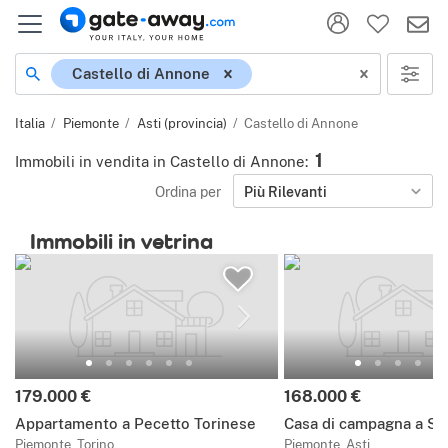
Località
Castello di Annone
Italia
Piemonte
Asti (provincia)
Castello di Annone
1
Immobili in vendita in Castello di Annone
:
Ordina per
Più Rilevanti
Immobili in vetrina
Prezzo:
Prezzo:
179.000 €
168.000 €
Appartamento a Pecetto Torinese
Casa di campagna a Se
Piemonte, Torino
Piemonte, Asti