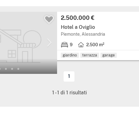
2.500.000 €
Hotel a Oviglio
Piemonte, Alessandria
9
2.500 m²
giardino
terrazza
garage
1
1
-
1
di
1
risultati