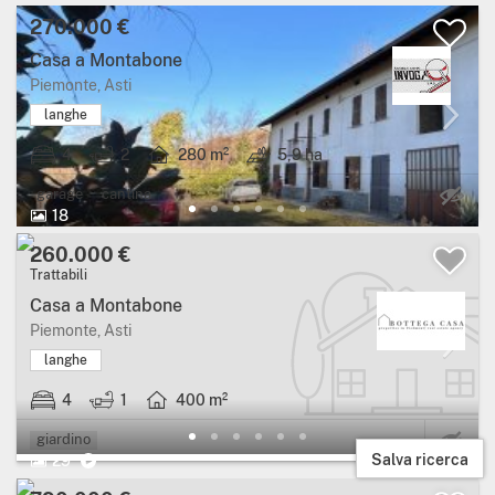
270.000 €
Casa a Montabone
Piemonte, Asti
langhe
4
2
280 m²
5,9 ha
Ca
garage
cantina
18
260.000 €
Trattabili
Casa a Montabone
Piemonte, Asti
langhe
4
1
400 m²
Ca
giardino
Salva ricerca
29