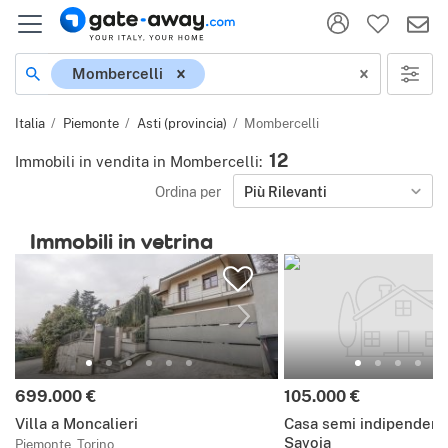
Località
Mombercelli
Italia
Piemonte
Asti (provincia)
Mombercelli
12
Immobili in vendita in Mombercelli
:
Ordina per
Più Rilevanti
Immobili in vetrina
Prezzo:
Prezzo:
699.000 €
105.000 €
Villa a Moncalieri
Casa semi indipendent
Savoia
Piemonte, Torino