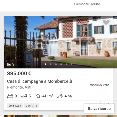
Piemonte, Torino
9 Foto.
9
Prezzo:
395.000 €
Casa di campagna a Mombercelli
Regione: Piemonte, provincia: Asti.
Piemonte, Asti
9
5
411 m²
4 ha
9 stanze da letto.
5 bagni.
Superficie abitabile: 411 metri quadrati.
Terreno: 4 ha.
terrazza
cantina
Salva ricerca