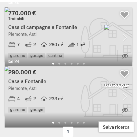
26
770.000 €
Trattabili
Casa di campagna a Fontanile
Piemonte, Asti
7
2
280 m²
1 m²
Ca
giardino
garage
cantina
24
290.000 €
Casa a Fontanile
Piemonte, Asti
4
2
233 m²
Ca
giardino
garage
Salva ricerca
1