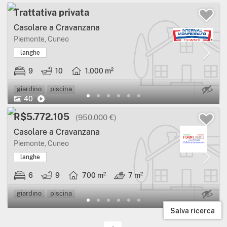
Trattativa privata
Casolare a Cravanzana
Piemonte, Cuneo
langhe
9
10
1.000 m²
Ca
giardino
piscina
40
R$5.772.105
(950.000 €)
Casolare a Cravanzana
Piemonte, Cuneo
langhe
6
9
700 m²
7 m²
Ca
giardino
piscina
Salva ricerca