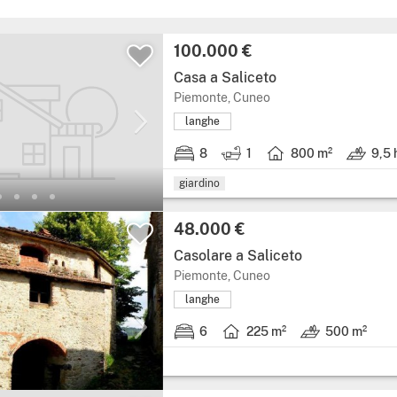
100.000 €
Casa a Saliceto
Piemonte, Cuneo
langhe
8
1
800 m²
9,5 
giardino
48.000 €
Casolare a Saliceto
Piemonte, Cuneo
langhe
6
225 m²
500 m²