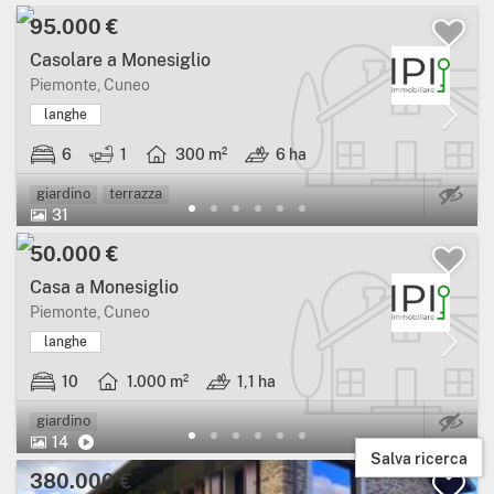
95.000 €
Casolare a Monesiglio
Piemonte, Cuneo
langhe
6
1
300 m²
6 ha
Ca
giardino
terrazza
31
50.000 €
Casa a Monesiglio
Piemonte, Cuneo
langhe
10
1.000 m²
1,1 ha
Ca
giardino
14
Salva ricerca
380.000 €