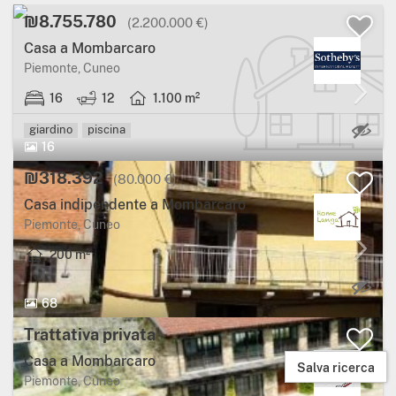
₪8.755.780
(2.200.000 €)
Casa a Mombarcaro
Piemonte, Cuneo
16
12
1.100 m²
Ca
giardino
piscina
16
₪318.392
(80.000 €)
Casa indipendente a Mombarcaro
Piemonte, Cuneo
200 m²
68
Trattativa privata
Casa a Mombarcaro
Salva ricerca
Piemonte, Cuneo