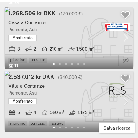
24
1.268.506 kr DKK
(170.000 €)
Casa a Cortanze
Piemonte, Asti
Monferrato
3
2
210 m²
1.500 m²
Ca
giardino
terrazza
11
2.537.012 kr DKK
(340.000 €)
Villa a Cortanze
Piemonte, Asti
Monferrato
5
4
520 m²
1.173 m²
Ca
giardino
terrazza
garage
Salva ricerca