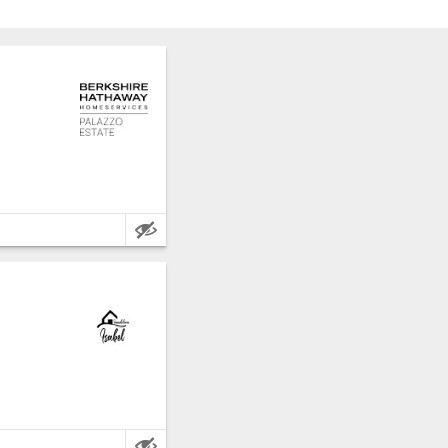
cia: Asti.
ati.
cia: Asti.
10 metri quadrati.