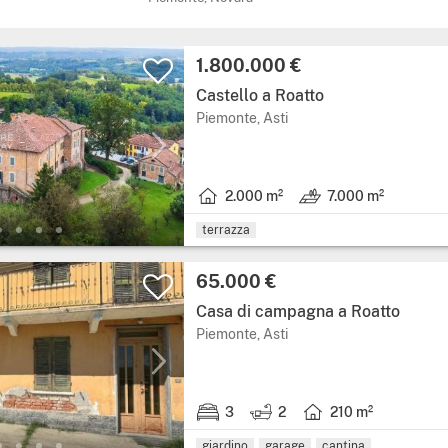
Prezzo:
1.800.000 €
Castello a Roatto
Regione: Piemonte, provin
Piemonte, Asti
2.000 m²
7.000 m²
Superficie abitabile: 2.000 metri quadr
Terreno: 7.000 m².
terrazza
Prezzo:
65.000 €
Casa di campagna a Roatto
Regione: Piemonte, provin
Piemonte, Asti
3
2
210 m²
3 stanze da letto.
2 bagni.
Superficie abitabile: 2
giardino
garage
cantina