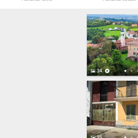
34 Foto.
Video
34
35 Foto.
35