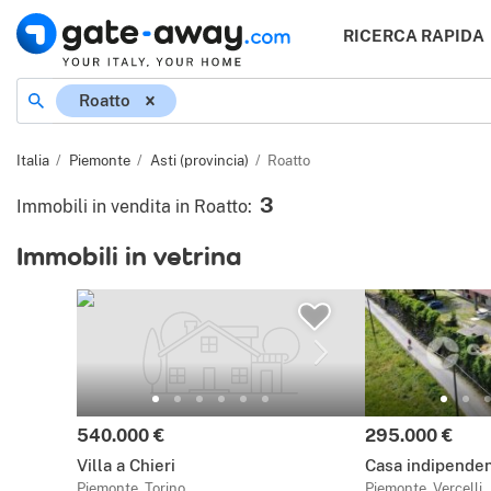
RICERCA RAPIDA
Località
Roatto
Italia
Piemonte
Asti (provincia)
Roatto
3
Immobili in vendita in Roatto
:
Immobili in vetrina
Prezzo:
Prezzo:
540.000 €
295.000 €
Villa a Chieri
Casa indipende
Piemonte, Torino
Piemonte, Vercelli