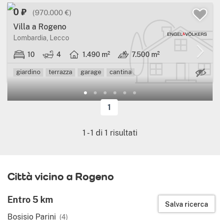
0 ₽
(970.000 €)
Villa a Rogeno
Lombardia, Lecco
10
4
1.490 m²
7.500 m²
Ca
giardino
terrazza
garage
cantina
1
1
-
1
di
1
risultati
Città vicino a Rogeno
Entro 5 km
Salva ricerca
Bosisio Parini
(4)