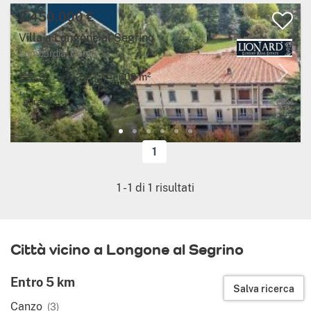
2.450.000 €
Villa a Longone al Segrino
Lombardia, Como
3
2
1.500 m²
Ca
garage
1
1
-
1
di
1
risultati
Città vicino a Longone al Segrino
Entro 5 km
Salva ricerca
Canzo
(3)