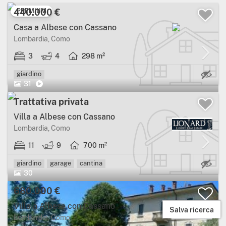
440.000 €
PREMIUM
Casa a Albese con Cassano
Lombardia, Como
3
4
298 m²
Ca
giardino
31
Trattativa privata
Villa a Albese con Cassano
Lombardia, Como
11
9
700 m²
Ca
giardino
garage
cantina
30
680.000 €
Villa a Albese con Cassano
Salva ricerca
Lombardia, Como