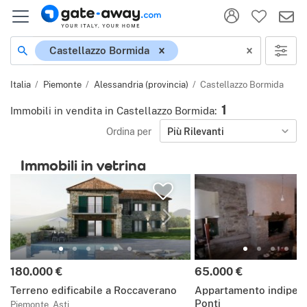
Località
Castellazzo Bormida
Italia
Piemonte
Alessandria (provincia)
Castellazzo Bormida
1
Immobili in vendita in Castellazzo Bormida
:
Ordina per
Più Rilevanti
Immobili in vetrina
Prezzo:
Prezzo:
180.000 €
65.000 €
Terreno edificabile a Roccaverano
Appartamento indipen
Ponti
Piemonte, Asti