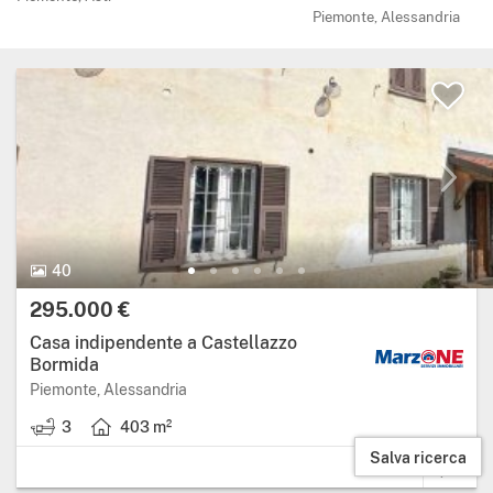
Piemonte, Alessandria
40 Foto.
40
Prezzo:
295.000 €
Casa indipendente a Castellazzo
Bormida
Regione: Piemonte, provincia: Alessandria.
Piemonte, Alessandria
3
403 m²
3 bagni.
Superficie abitabile: 403 metri quadrati.
Salva ricerca