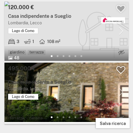
120.000 €
Casa indipendente a Sueglio
Lombardia, Lecco
Lago di Como
3
1
108 m²
Ca
giardino
terrazza
48
495.000 €
Trattabili
Casa indipendente a Sueglio
Lombardia, Lecco
Lago di Como
3
2
255 m²
Ca
terrazza
cantina
Salva ricerca