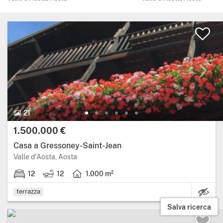
21 Foto.
21
Prezzo:
1.500.000 €
Casa a Gressoney-Saint-Jean
Regione: Valle d'Aosta, provincia: Aosta.
Valle d'Aosta, Aosta
12
12
1.000 m²
12 stanze da letto.
12 bagni.
Superficie abitabile: 1.000 metri quadrati.
terrazza
Salva ricerca