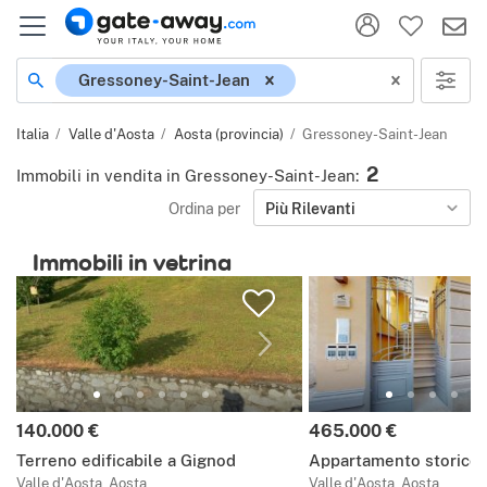
Località
Gressoney-Saint-Jean
Italia
Valle d'Aosta
Aosta (provincia)
Gressoney-Saint-Jean
2
Immobili in vendita in Gressoney-Saint-Jean
:
Ordina per
Più Rilevanti
Immobili in vetrina
Prezzo:
Prezzo:
140.000 €
465.000 €
Terreno edificabile a Gignod
Appartamento storico 
Valle d'Aosta, Aosta
Valle d'Aosta, Aosta