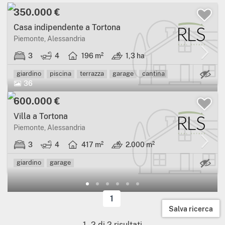
350.000 €
Casa indipendente a Tortona
Piemonte, Alessandria
3
4
196 m²
1,3 ha
Ca
giardino
piscina
terrazza
garage
cantina
36
600.000 €
Villa a Tortona
Piemonte, Alessandria
3
4
417 m²
2.000 m²
Ca
giardino
garage
1
Salva ricerca
1
-
2
di
2
risultati