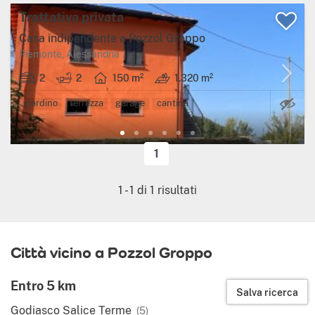
Trattativa privata
Casa indipendente a Pozzol Groppo
Piemonte, Alessandria
2
2
150 m²
1.320 m²
Ca
giardino
terrazza
garage
cantina
1
1
-
1
di
1
risultati
Città vicino a Pozzol Groppo
Entro 5 km
Salva ricerca
Godiasco Salice Terme
(5)