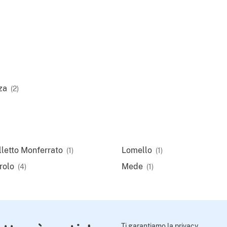
za
(2)
lletto Monferrato
Lomello
(1)
(1)
rolo
Mede
(4)
(1)
Ti garantiamo la privacy.