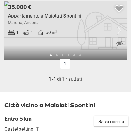
35.000 €
Appartamento a Maiolati Spontini
Marche, Ancona
1
1
50 m²
1
1
-
1
di
1
risultati
Città vicino a Maiolati Spontini
Entro 5 km
Salva ricerca
Castelbellino
(1)