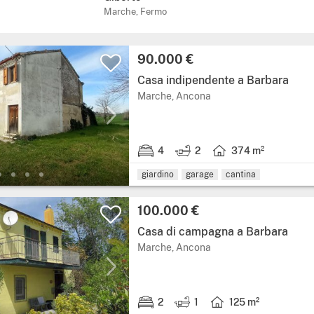
Marche, Fermo
Prezzo:
90.000 €
Casa indipendente a Barbara
Regione: Marche, provi
Marche, Ancona
4
2
374 m²
4 stanze da letto.
2 bagni.
Superficie abitabile: 
giardino
garage
cantina
Prezzo:
100.000 €
Casa di campagna a Barbara
Regione: Marche, provi
Marche, Ancona
2
1
125 m²
2 stanze da letto.
1 bagno.
Superficie abitabile: 1