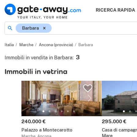
RICERCA RAPIDA
Località
Barbara
Italia
Marche
Ancona (provincia)
Barbara
3
Immobili in vendita in Barbara
:
Immobili in vetrina
Prezzo:
Prezzo:
240.000 €
295.000 €
Palazzo a Montecarotto
Casa di campagn
Mare
Marche, Ancona