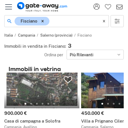
Località
Fisciano
Italia
Campania
Salerno (provincia)
Fisciano
3
Immobili in vendita in Fisciano
:
Ordina per
Più Rilevanti
Immobili in vetrina
Prezzo:
Prezzo:
900.000 €
450.000 €
Casa di campagna a Solofra
Villa a Prignano Cilent
Campania, Avellino
Campania, Salerno