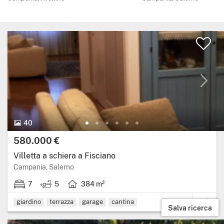
40 Foto.
40
Prezzo:
580.000 €
Villetta a schiera a Fisciano
Regione: Campania, provincia: Salerno.
Campania, Salerno
7
5
384 m²
7 stanze da letto.
5 bagni.
Superficie abitabile: 384 metri quadrati.
giardino
terrazza
garage
cantina
Salva ricerca