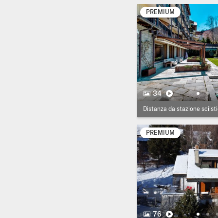
PREMIUM
34 Foto.
Video
34
Distanza da stazione sciist
PREMIUM
76 Foto.
Video
76