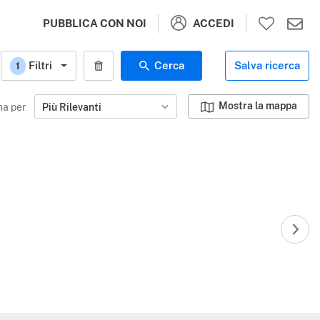
ACCEDI
PUBBLICA CON NOI
Filtri
Cerca
Salva ricerca
1
Mostra la mappa
na per
Più Rilevanti