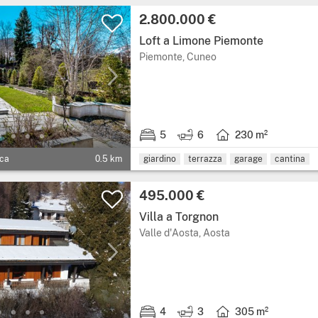
Prezzo:
2.800.000 €
Loft a Limone Piemonte
Regione: Piemonte, pro
Piemonte, Cuneo
5
6
230 m²
5 stanze da letto.
6 bagni.
Superficie abitabile: 
ica
0.5 km
giardino
terrazza
garage
cantina
Prezzo:
495.000 €
Villa a Torgnon
Regione: Valle d'Aos
Valle d'Aosta, Aosta
4
3
305 m²
4 stanze da letto.
3 bagni.
Superficie abitabile: 