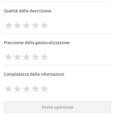
Qualità della descrizione
1
2
3
4
5
Valutazione
0
Precisione della geolocalizzazione
1
2
3
4
5
Valutazione
0
Completezza delle informazioni
1
2
3
4
5
Valutazione
0
Identify
Invia opinione