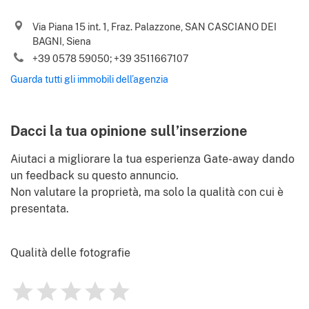
Telefono (incl. prefisso internaz.)
Via Piana 15 int. 1, Fraz. Palazzone, SAN CASCIANO DEI
Accetto i vostri
Termini d’uso
e
Informativa sulla privacy
BAGNI, Siena
Sì, inviatemi le migliori offerte immobiliari, notizie e consigli utili
+39 0578 59050; +39 3511667107
.
da Gate-away.com
Termini d’uso
Guarda tutti gli immobili dell’agenzia
Identify
Dacci la tua opinione sull’inserzione
Aiutaci a migliorare la tua esperienza Gate-away dando
un feedback su questo annuncio.
Non valutare la proprietà, ma solo la qualità con cui è
presentata.
Qualità delle fotografie
1
2
3
4
5
Valutazione
0