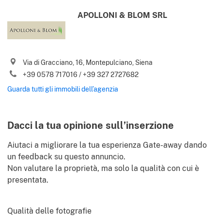
Email
APOLLONI & BLOM SRL
Telefono (incl. prefisso internaz.)
Via di Gracciano, 16, Montepulciano, Siena
Accetto i vostri
Termini d’uso
e
Informativa sulla privacy
+39 0578 717016 / +39 327 2727682
Sì, inviatemi le migliori offerte immobiliari, notizie e consigli utili
Guarda tutti gli immobili dell’agenzia
.
da Gate-away.com
Termini d’uso
Identify
Dacci la tua opinione sull’inserzione
Aiutaci a migliorare la tua esperienza Gate-away dando
un feedback su questo annuncio.
Non valutare la proprietà, ma solo la qualità con cui è
presentata.
Qualità delle fotografie