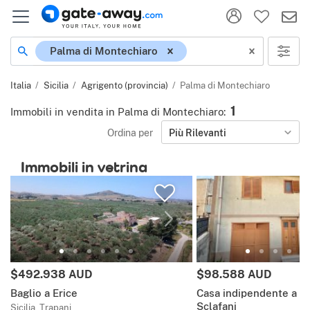
Località
Palma di Montechiaro
Italia
Sicilia
Agrigento (provincia)
Palma di Montechiaro
1
Immobili in vendita in Palma di Montechiaro
:
Ordina per
Più Rilevanti
Immobili in vetrina
Prezzo:
Prezzo:
$492.938 AUD
$98.588 AUD
Baglio a Erice
Casa indipendente a C
Sclafani
Sicilia, Trapani