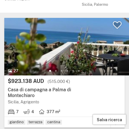
Sicilia, Palermo
27 Foto.
27
Prezzo:
$923.138 AUD
(515.000 €)
Casa di campagna a Palma di
Montechiaro
Regione: Sicilia, provincia: Agrigento.
Sicilia, Agrigento
7
4
377 m²
7 stanze da letto.
4 bagni.
Superficie abitabile: 377 metri quadrati.
Salva ricerca
giardino
terrazza
cantina