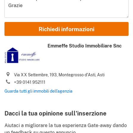
Nome e Cognome
Richiedi informazioni
Email
Emmeffe Studio Immobiliare Snc
Telefono (incl. prefisso internaz.)
Via XX Settembre, 193, Montegrosso d'Asti, Asti
Accetto i vostri
Termini d’uso
e
Informativa sulla privacy
+39 0141 952111
Sì, inviatemi le migliori offerte immobiliari, notizie e consigli utili
Guarda tutti gli immobili dell’agenzia
.
da Gate-away.com
Termini d’uso
Identify
Dacci la tua opinione sull’inserzione
Aiutaci a migliorare la tua esperienza Gate-away dando
un feedback su questo annuncio.