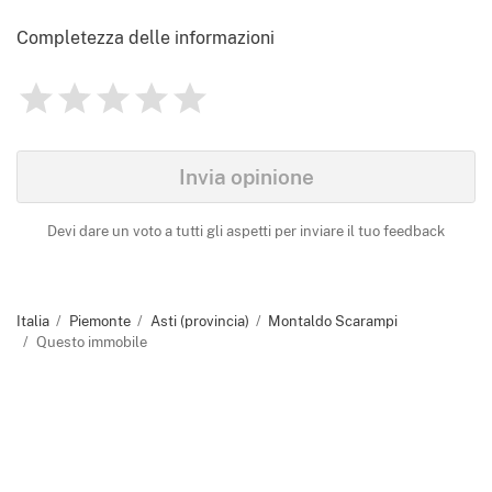
Completezza delle informazioni
1
2
3
4
5
Valutazione
0
Identify
Invia opinione
Devi dare un voto a tutti gli aspetti per inviare il tuo feedback
Italia
Piemonte
Asti (provincia)
Montaldo Scarampi
Questo immobile