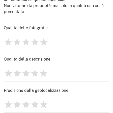
Non valutare la proprietà, ma solo la qualità con cui è
presentata.
Qualità delle fotografie
1
2
3
4
5
Valutazione
0
Qualità della descrizione
1
2
3
4
5
Valutazione
0
Precisione della geolocalizzazione
1
2
3
4
5
Valutazione
0