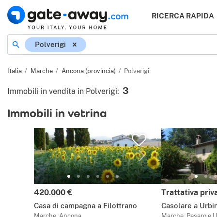
RICERCA RAPIDA
Località
Polverigi
Italia
Marche
Ancona (provincia)
Polverigi
3
Immobili in vendita in Polverigi
:
Immobili in vetrina
Prezzo:
Prezzo:
420.000 €
Trattativa priv
Casa di campagna a Filottrano
Casolare a Urbi
Marche, Ancona
Marche, Pesaro e U