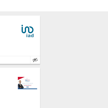
ncia: Ancona.
72 metri quadrati.
1 m².
ncia: Ancona.
i.