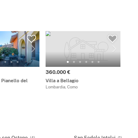
360.000 €
Pianello del
Villa a Bellagio
Lombardia, Como
o con Osteno
San Fedele Intelvi
(4)
(1)