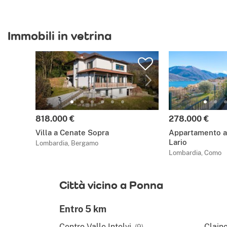
Immobili in vetrina
818.000 €
278.000 €
Villa a Cenate Sopra
Appartamento a 
Lario
Lombardia, Bergamo
Lombardia, Como
Città vicino a Ponna
Entro 5 km
Centro Valle Intelvi
Clain
(9)