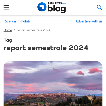
Cer
Ricerca immobili
Advertise with us
Home
/
report semestrale 2024
Tag
report semestrale 2024