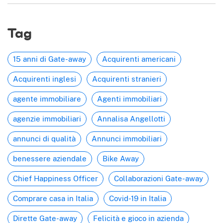
Tag
15 anni di Gate-away
Acquirenti americani
Acquirenti inglesi
Acquirenti stranieri
agente immobiliare
Agenti immobiliari
agenzie immobiliari
Annalisa Angellotti
annunci di qualità
Annunci immobiliari
benessere aziendale
Bike Away
Chief Happiness Officer
Collaborazioni Gate-away
Comprare casa in Italia
Covid-19 in Italia
Dirette Gate-away
Felicità e gioco in azienda