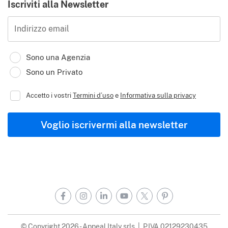
Iscriviti alla Newsletter
Indirizzo email
Sono una Agenzia
Sono un Privato
Accetto i vostri
Termini d’uso
e
Informativa sulla privacy
Voglio iscrivermi alla newsletter
Facebook
Instagram
LinkedIn
YouTube
X
Pinterest
© Copyright 2026 - Appeal Italy srls | P.IVA 02129230435