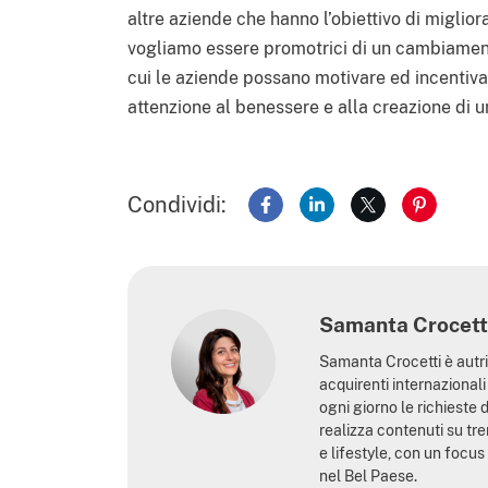
altre aziende che hanno l’obiettivo di miglio
vogliamo essere promotrici di un cambiament
cui le aziende possano motivare ed incentiv
attenzione al benessere e alla creazione di u
Condividi:
Condividi su Facebook
Condividi su LinkedIn
Condividi su X
Condivid
Samanta Crocett
Samanta Crocetti è autri
acquirenti internaziona
ogni giorno le richieste d
realizza contenuti su tre
e lifestyle, con un focus 
nel Bel Paese.