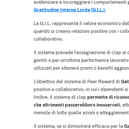
evidenziare e incoraggiare i comportamenti g
Gratitudine Interna Lorda (G.I.L.)
.
La G.I.L. rappresenta il valore economico dell
quando si creano relazioni positive con i coll
collaborativo.
Il sistema prevede l’assegnazione di clap ai
gentili o per un’ottima performance lavorati
utilizzati per ottenere premi o benefit aggiunt
L’obiettivo del sistema di Peer Reward di
Gat
positivo e collaborativo, in cui i dipendenti s
Inoltre, il sistema di clap
permette di ricono
che altrimenti passerebbero inosservati
, at
mensile di tutte quelle azioni o atteggiamenti 
Il sistema, se si dimostrerà efficace per la
G