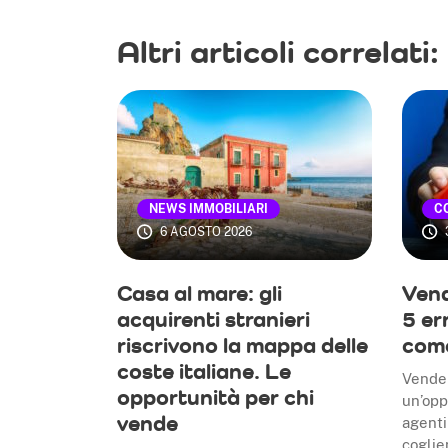
Altri articoli correlati:
NEWS IMMOBILIARI
CO
6 AGOSTO 2026
Casa al mare: gli
Vend
acquirenti stranieri
5 er
riscrivono la mappa delle
come
coste italiane. Le
Vender
opportunità per chi
un’opp
vende
agenti
coglie