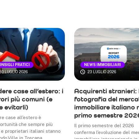
NSIGLI PRATICI
NEWS IMMOBILIARI
30 LUGLIO 2026
23 LUGLIO 2026
ere case all’estero: i
Acquirenti stranieri: 
rori più comuni (e
fotografia del merca
 evitarli)
immobiliare italiano 
primo semestre 202
e case all’estero è
ortunità che sempre più
Il primo semestre del 2026
 e proprietari italiani stanno
conferma l’evoluzione del me
ndo.Ville in Toscana, …